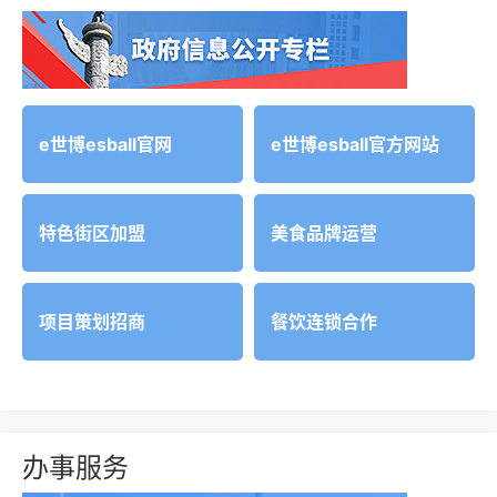
e世博esball官网
e世博esball官方网站
特色街区加盟
美食品牌运营
项目策划招商
餐饮连锁合作
办事服务