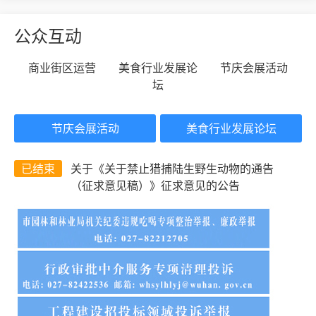
公众互动
商业街区运营
美食行业发展论
节庆会展活动
坛
节庆会展活动
美食行业发展论坛
已结束
关于《关于禁止猎捕陆生野生动物的通告
（征求意见稿）》征求意见的公告