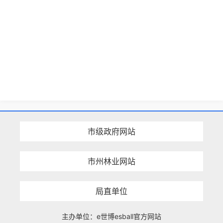
市级政府网站
市州林业网站
局直单位
主办单位：e世博esball官方网站