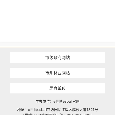
市级政府网站
市州林业网站
局直单位
主办单位：e世博esball官网
地址：e世博esball官方网站江岸区解放大道1821号