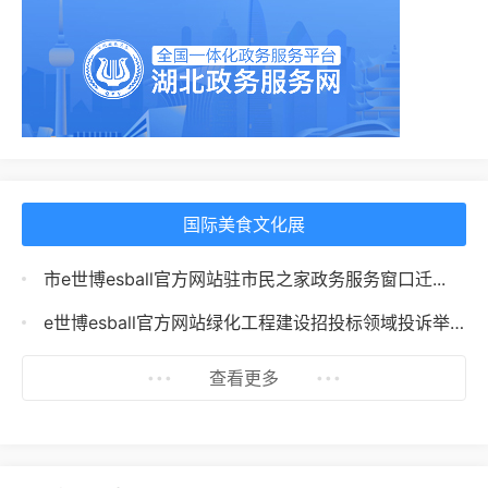
国际美食文化展
市e世博esball官方网站驻市民之家政务服务窗口迁...
e世博esball官方网站绿化工程建设招投标领域投诉举报方式
查看更多