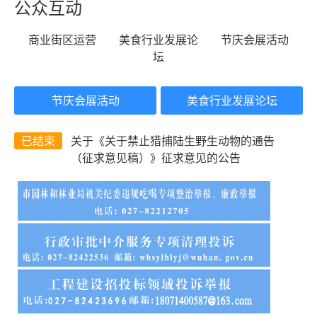
公众互动
商业街区运营
美食行业发展论
节庆会展活动
坛
节庆会展活动
美食行业发展论坛
已结束
关于《关于禁止猎捕陆生野生动物的通告
（征求意见稿）》征求意见的公告