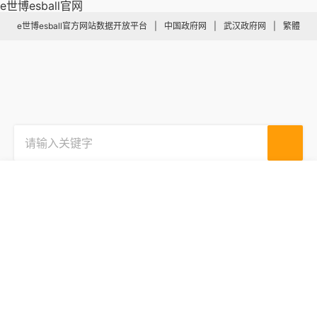
e世博esball官网
e世博esball官方网站数据开放平台
|
中国政府网
|
武汉政府网
|
繁體