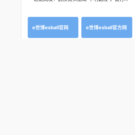
e世博esball官网
e世博esball官方网
站
特色街区加盟
美食品牌运营
项目策划招商
餐饮连锁合作