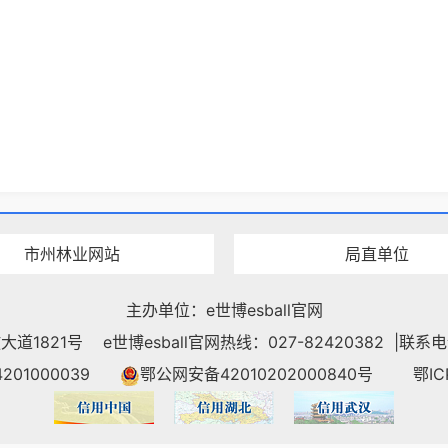
市州林业网站
局直单位
主办单位：e世博esball官网
大道1821号
e世博esball官网热线：027-82420382
|联系电话
01000039
鄂公网安备42010202000840号
鄂IC