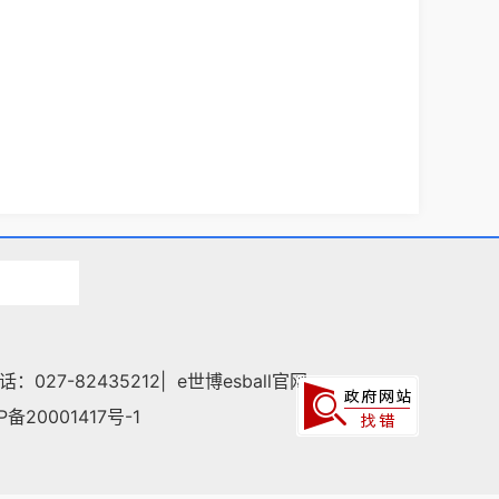
：027-82435212|
e世博esball官网
P备20001417号-1