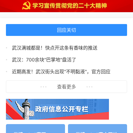
接好运！武汉满城夏花，祝你一路生花
武汉：700余块"巴掌地"盘活了
回应关切
查看更多
武汉满城都是！快点开这条有香味的推送
武汉：700余块"巴掌地"盘活了
近期高发！武汉街头出现"不明黏液"，官方回应
查看更多