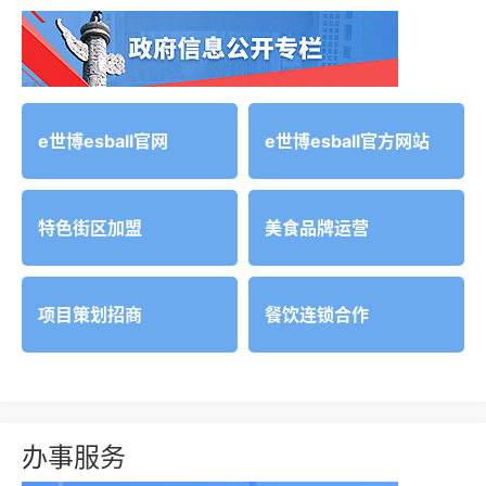
e世博esball官网
e世博esball官方网站
特色街区加盟
美食品牌运营
项目策划招商
餐饮连锁合作
办事服务