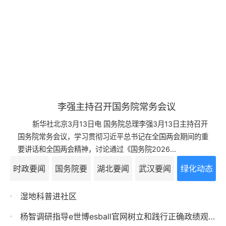
李强主持召开国务院常务会议
新华社北京3月13日电 国务院总理李强3月13日主持召开
国务院常务会议，学习贯彻习近平总书记在全国两会期间的重
要讲话和全国两会精神，讨论通过《国务院2026...
←
→
时政要闻
国务院要
湖北要闻
武汉要闻
绿化动态
闻
湿地科普进社区
杨智调研指导e世博esball官网树立和践行正确政绩观学习教育