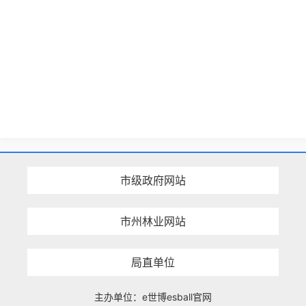
市级政府网站
市州林业网站
局直单位
主办单位：e世博esball官网