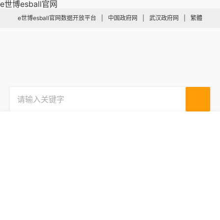
e世博esball官网
e世博esball官网数据开放平台
|
中国政府网
|
武汉政府网
|
繁體