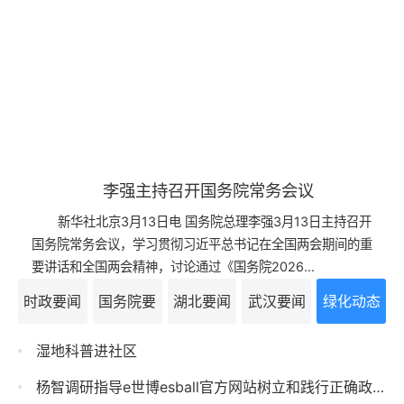
李强主持召开国务院常务会议
新华社北京3月13日电 国务院总理李强3月13日主持召开
国务院常务会议，学习贯彻习近平总书记在全国两会期间的重
要讲话和全国两会精神，讨论通过《国务院2026...
←
→
时政要闻
国务院要
湖北要闻
武汉要闻
绿化动态
闻
湿地科普进社区
杨智调研指导e世博esball官方网站树立和践行正确政绩观学习教育