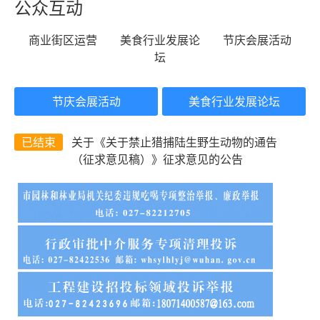
公众互动
商业街区运营
美食行业发展论
节庆会展活动
坛
节庆会展活动
美食行业发展论坛
已结束
关于《关于禁止猎捕陆生野生动物的通告
（征求意见稿）》征求意见的公告