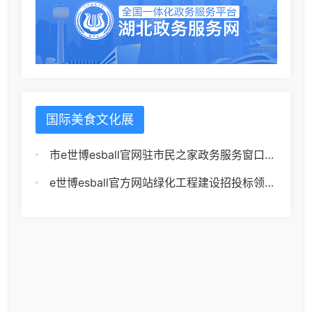
国际美食文化展
市e世博esball官网驻市民之家政务服务窗口迁...
e世博esball官方网站绿化工程建设招投标领域投诉举报方式