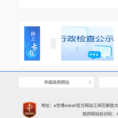
市级政府网站
地址：e世博esball官方网站江岸区解放大
政府网站标识码：42