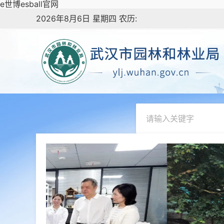
e世博esball官网
2026年8月6日 星期四 农历: