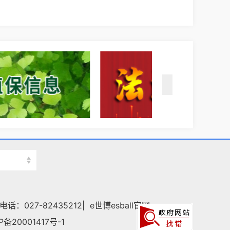
电话：027-82435212|
e世博esball官网
P备20001417号-1