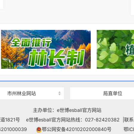
市州林业网站
局直单位
主办单位：e世博esball官方网站
道1821号
e世博esball官方网站热线：027-82420382
|联系
01000039
鄂公网安备42010202000840号
鄂IC