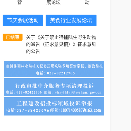
营
展论坛
动
节庆会展活动
美食行业发展论坛
已结束
关于《关于禁止猎捕陆生野生动物
的通告（征求意见稿）》征求意见
的公告