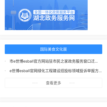
国际美食文化展
市e世博esball官方网站驻市民之家政务服务窗口迁...
e世博esball官网绿化工程建设招投标领域投诉举报方式
查看更多