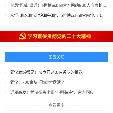
台风"巴威"逼近！e世博esball官方网站860人应急抢险队全天候待命，公园游...
从"靠湖吃湖"到"护湖兴湖"，e世博esball官网"长"出新产业
武汉满城都是！快点开这条有香味的推送
接好运！武汉满城夏花，祝你一路生花
武汉：700余块"巴掌地"盘活了
回应关切
查看更多
武汉满城都是！快点开这条有香味的推送
武汉：700余块"巴掌地"盘活了
近期高发！武汉街头出现"不明黏液"，官方回应
查看更多