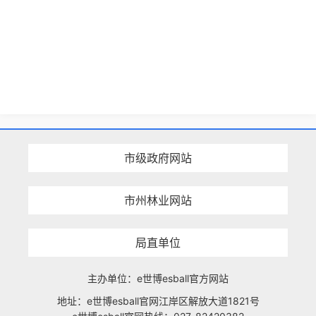
市级政府网站
市州林业网站
局直单位
主办单位：e世博esball官方网站
地址：e世博esball官网江岸区解放大道1821号