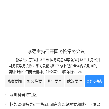
李强主持召开国务院常务会议
新华社北京3月13日电 国务院总理李强3月13日主持召开
国务院常务会议，学习贯彻习近平总书记在全国两会期间的重
要讲话和全国两会精神，讨论通过《国务院2026...
←
→
时政要闻
国务院要
湖北要闻
武汉要闻
绿化动态
闻
湿地科普进社区
杨智调研指导e世博esball官方网站树立和践行正确政绩观学习教育