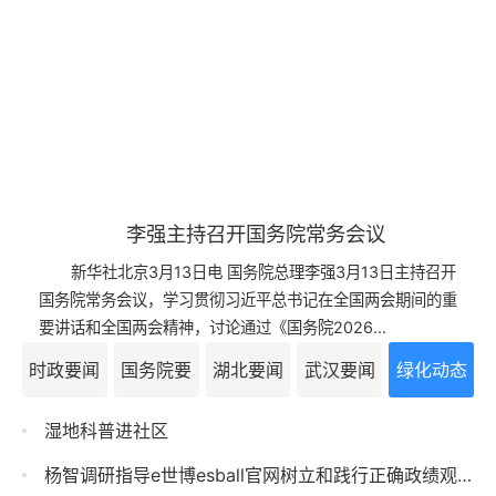
李强主持召开国务院常务会议
新华社北京3月13日电 国务院总理李强3月13日主持召开
国务院常务会议，学习贯彻习近平总书记在全国两会期间的重
要讲话和全国两会精神，讨论通过《国务院2026...
←
→
时政要闻
国务院要
湖北要闻
武汉要闻
绿化动态
闻
湿地科普进社区
杨智调研指导e世博esball官网树立和践行正确政绩观学习教育