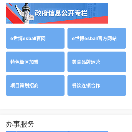
e世博esball官网
e世博esball官方网站
特色街区加盟
美食品牌运营
项目策划招商
餐饮连锁合作
办事服务