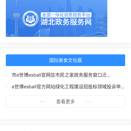
国际美食文化展
市e世博esball官网驻市民之家政务服务窗口迁...
e世博esball官方网站绿化工程建设招投标领域投诉举报方式
查看更多