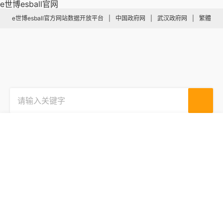
e世博esball官网
e世博esball官方网站数据开放平台
|
中国政府网
|
武汉政府网
|
繁體