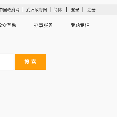
中国政府网
|
武汉政府网
|
简体
|
登录
|
注册
公众互动
办事服务
专题专栏
搜 索