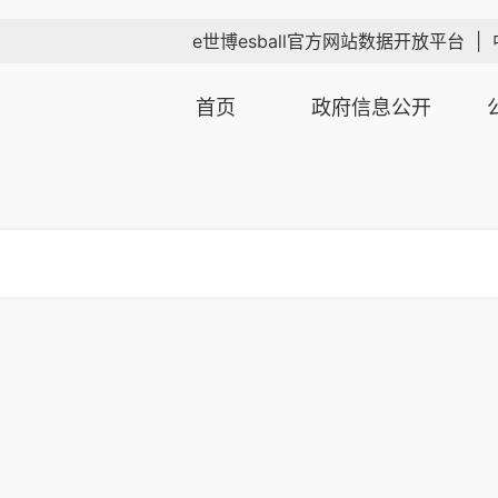
e世博esball官方网站数据开放平台
|
首页
政府信息公开