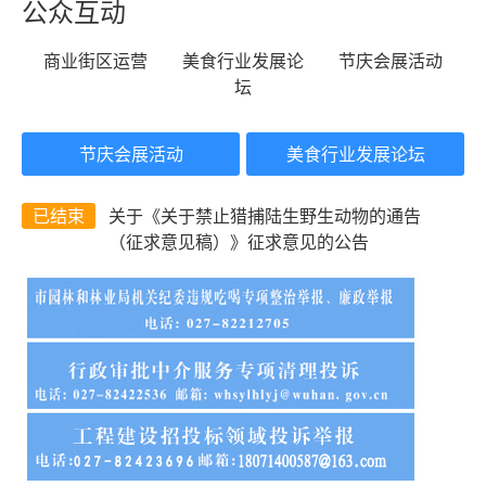
公众互动
商业街区运营
美食行业发展论
节庆会展活动
坛
节庆会展活动
美食行业发展论坛
已结束
关于《关于禁止猎捕陆生野生动物的通告
（征求意见稿）》征求意见的公告