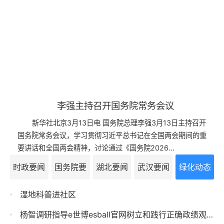
李强主持召开国务院常务会议
新华社北京3月13日电 国务院总理李强3月13日主持召开
国务院常务会议，学习贯彻习近平总书记在全国两会期间的重
要讲话和全国两会精神，讨论通过《国务院2026...
←
→
时政要闻
国务院要
湖北要闻
武汉要闻
绿化动态
闻
湿地科普进社区
杨智调研指导e世博esball官网树立和践行正确政绩观学习教育