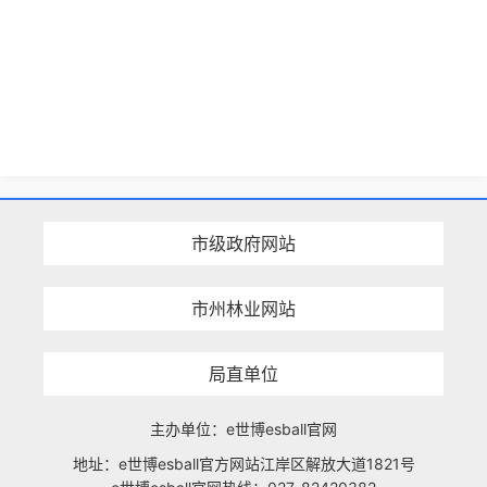
市级政府网站
市州林业网站
局直单位
主办单位：e世博esball官网
地址：e世博esball官方网站江岸区解放大道1821号