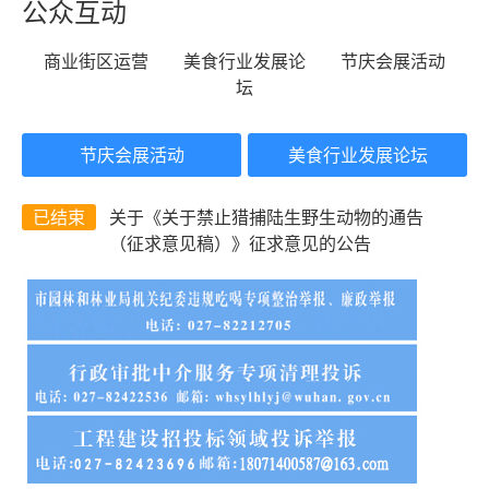
公众互动
商业街区运营
美食行业发展论
节庆会展活动
坛
节庆会展活动
美食行业发展论坛
已结束
关于《关于禁止猎捕陆生野生动物的通告
（征求意见稿）》征求意见的公告