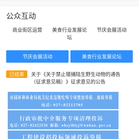
公众互动
商业街区运营
美食行业发展论
节庆会展活动
坛
节庆会展活动
美食行业发展论坛
已结束
关于《关于禁止猎捕陆生野生动物的通告
（征求意见稿）》征求意见的公告