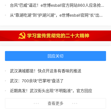
台风"巴威"逼近！e世博esball官方网站860人应急抢险队全天候待命，公园游...
从"靠湖吃湖"到"护湖兴湖"，e世博esball官网"长"出新产业
武汉满城都是！快点开这条有香味的推送
接好运！武汉满城夏花，祝你一路生花
武汉：700余块"巴掌地"盘活了
回应关切
查看更多
武汉满城都是！快点开这条有香味的推送
武汉：700余块"巴掌地"盘活了
近期高发！武汉街头出现"不明黏液"，官方回应
查看更多