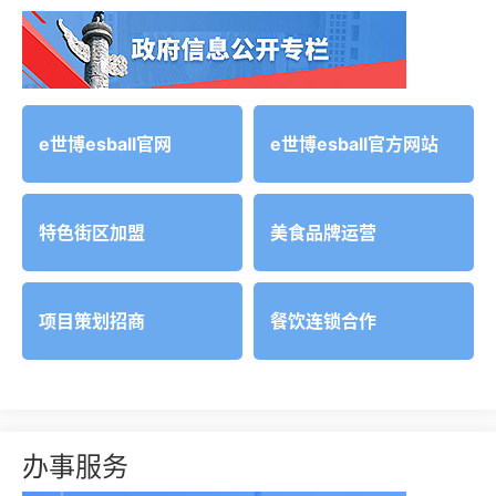
e世博esball官网
e世博esball官方网站
特色街区加盟
美食品牌运营
项目策划招商
餐饮连锁合作
办事服务