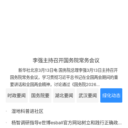
李强主持召开国务院常务会议
新华社北京3月13日电 国务院总理李强3月13日主持召开
国务院常务会议，学习贯彻习近平总书记在全国两会期间的重
要讲话和全国两会精神，讨论通过《国务院2026...
←
→
时政要闻
国务院要
湖北要闻
武汉要闻
绿化动态
闻
湿地科普进社区
杨智调研指导e世博esball官方网站树立和践行正确政绩观学习教育