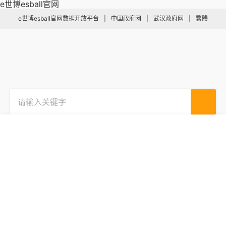
e世博esball官网
e世博esball官网数据开放平台
|
中国政府网
|
武汉政府网
|
繁體