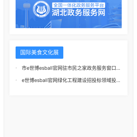
国际美食文化展
市e世博esball官网驻市民之家政务服务窗口迁...
e世博esball官网绿化工程建设招投标领域投诉举报方式