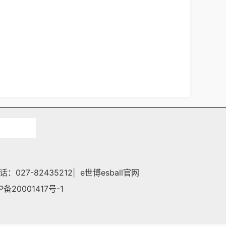
：027-82435212|
e世博esball官网
P备20001417号-1