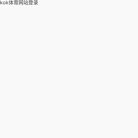
kok体育网站登录