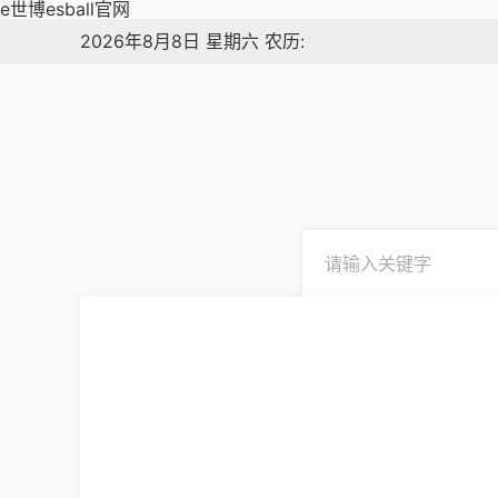
e世博esball官网
2026年8月8日 星期六 农历: