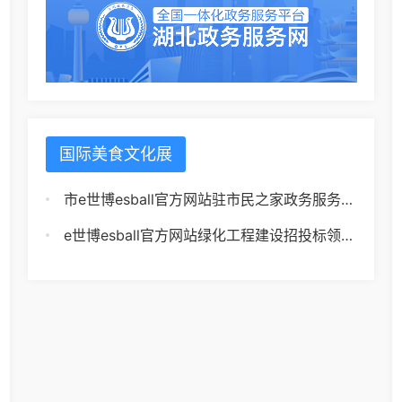
国际美食文化展
市e世博esball官方网站驻市民之家政务服务窗口迁...
e世博esball官方网站绿化工程建设招投标领域投诉举报方式