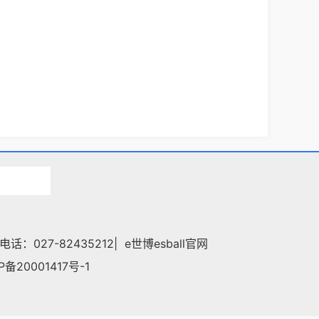
电话：027-82435212|
e世博esball官网
P备20001417号-1