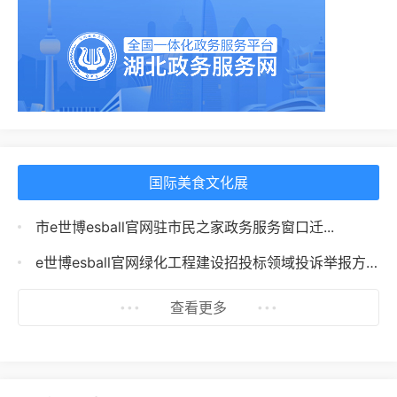
国际美食文化展
市e世博esball官网驻市民之家政务服务窗口迁...
e世博esball官网绿化工程建设招投标领域投诉举报方式
查看更多