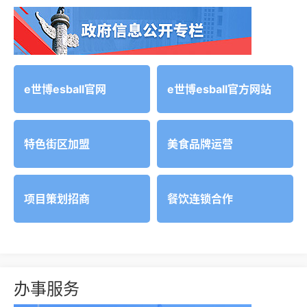
e世博esball官网
e世博esball官方网站
特色街区加盟
美食品牌运营
项目策划招商
餐饮连锁合作
办事服务