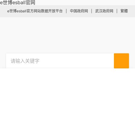
e世博esball官网
e世博esball官方网站数据开放平台
|
中国政府网
|
武汉政府网
|
繁體