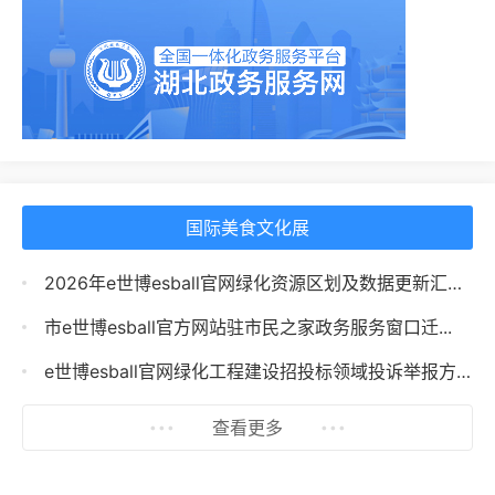
国际美食文化展
2026年e世博esball官网绿化资源区划及数据更新汇总竞...
市e世博esball官方网站驻市民之家政务服务窗口迁...
e世博esball官网绿化工程建设招投标领域投诉举报方式
查看更多