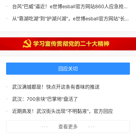
台风"巴威"逼近！e世博esball官方网站860人应急抢险队全天候待命，公园游...
从"靠湖吃湖"到"护湖兴湖"，e世博esball官方网站"长"出新产业
武汉满城都是！快点开这条有香味的推送
接好运！武汉满城夏花，祝你一路生花
武汉：700余块"巴掌地"盘活了
回应关切
查看更多
武汉满城都是！快点开这条有香味的推送
武汉：700余块"巴掌地"盘活了
近期高发！武汉街头出现"不明黏液"，官方回应
查看更多