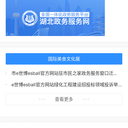
国际美食文化展
市e世博esball官方网站驻市民之家政务服务窗口迁...
e世博esball官方网站绿化工程建设招投标领域投诉举报方式
查看更多