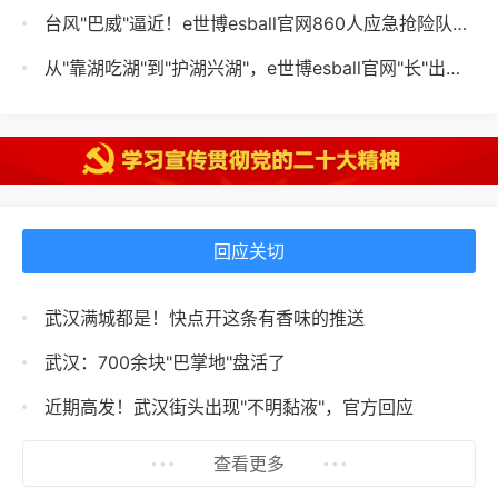
台风"巴威"逼近！e世博esball官网860人应急抢险队全天候待命，公园游...
从"靠湖吃湖"到"护湖兴湖"，e世博esball官网"长"出新产业
武汉满城都是！快点开这条有香味的推送
接好运！武汉满城夏花，祝你一路生花
武汉：700余块"巴掌地"盘活了
回应关切
查看更多
武汉满城都是！快点开这条有香味的推送
武汉：700余块"巴掌地"盘活了
近期高发！武汉街头出现"不明黏液"，官方回应
查看更多