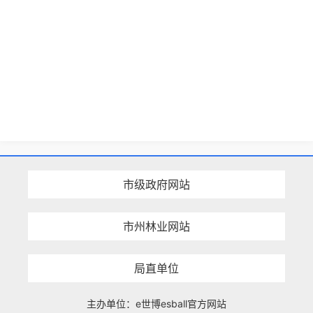
市级政府网站
市州林业网站
局直单位
主办单位：e世博esball官方网站