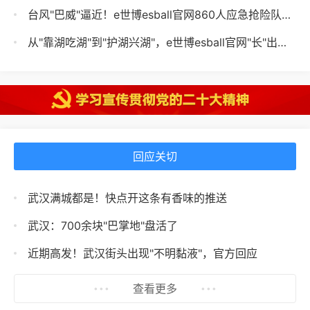
台风"巴威"逼近！e世博esball官网860人应急抢险队全天候待命，公园游...
从"靠湖吃湖"到"护湖兴湖"，e世博esball官网"长"出新产业
武汉满城都是！快点开这条有香味的推送
接好运！武汉满城夏花，祝你一路生花
武汉：700余块"巴掌地"盘活了
回应关切
查看更多
武汉满城都是！快点开这条有香味的推送
武汉：700余块"巴掌地"盘活了
近期高发！武汉街头出现"不明黏液"，官方回应
查看更多