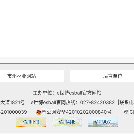
市州林业网站
局直单位
主办单位：e世博esball官方网站
大道1821号
e世博esball官网热线：027-82420382
|联系电话
01000039
鄂公网安备42010202000840号
鄂IC