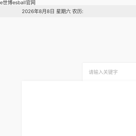
e世博esball官网
2026年8月8日 星期六 农历: