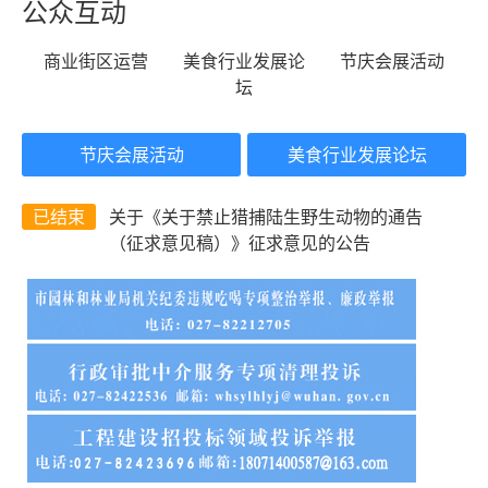
公众互动
商业街区运营
美食行业发展论
节庆会展活动
坛
节庆会展活动
美食行业发展论坛
已结束
关于《关于禁止猎捕陆生野生动物的通告
（征求意见稿）》征求意见的公告