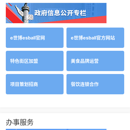
e世博esball官网
e世博esball官方网站
特色街区加盟
美食品牌运营
项目策划招商
餐饮连锁合作
办事服务