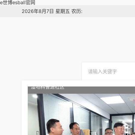
e世博esball官网
2026年8月7日 星期五 农历:
湿地科普进社区