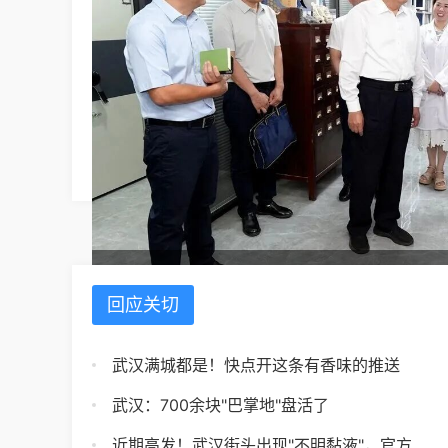
杨智调研指导e世博esball官网树立和践行正确
回应关切
从"靠湖吃湖"到"护湖兴湖"，e世博esball官网"
武汉满城都是！快点开这条有香味的推送
武汉满城都是！快点开这条有香味的推送
武汉：700余块"巴掌地"盘活了
近期高发！武汉街头出现"不明黏液"，官方回应