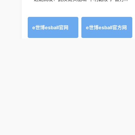
e世博esball官网
e世博esball官方网
站
特色街区加盟
美食品牌运营
项目策划招商
餐饮连锁合作