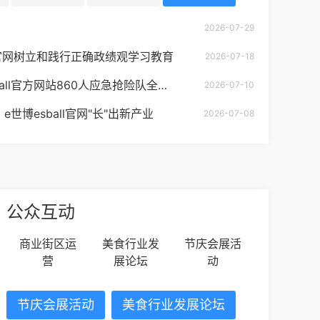
2026-07-29
ll官网树立和践行正确政绩观学习教育
2026-07-18
台风"巴威"逼近！e世博esball官方网站860人应急抢险队全天候待命，公园游...
2026-07-10
e世博esball官网"长"出新产业
2026-07-08
有香味的推送
2026-06-24
你一路生花
2026-06-08
活了
2026-05-29
公众互动
商业街区运
美食行业发
节庆会展活
营
展论坛
动
节庆会展活动
美食行业发展论坛