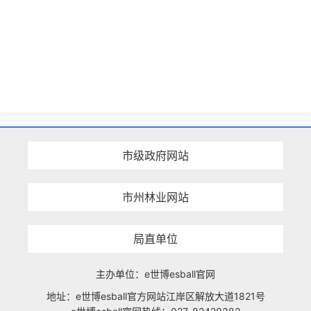
市级政府网站
市州林业网站
局直单位
主办单位：e世博esball官网
地址：e世博esball官方网站江岸区解放大道1821号