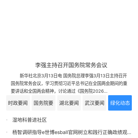
李强主持召开国务院常务会议
新华社北京3月13日电 国务院总理李强3月13日主持召开
国务院常务会议，学习贯彻习近平总书记在全国两会期间的重
要讲话和全国两会精神，讨论通过《国务院2026...
←
→
时政要闻
国务院要
湖北要闻
武汉要闻
绿化动态
闻
湿地科普进社区
杨智调研指导e世博esball官网树立和践行正确政绩观学习教育