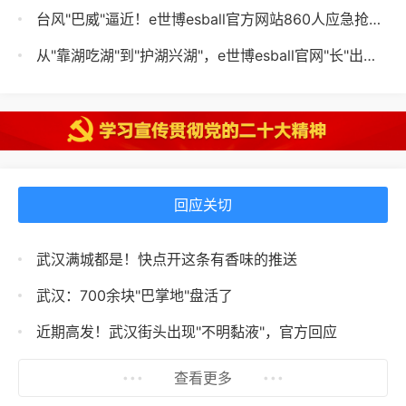
台风"巴威"逼近！e世博esball官方网站860人应急抢险队全天候待命，公园游...
从"靠湖吃湖"到"护湖兴湖"，e世博esball官网"长"出新产业
武汉满城都是！快点开这条有香味的推送
接好运！武汉满城夏花，祝你一路生花
武汉：700余块"巴掌地"盘活了
回应关切
查看更多
武汉满城都是！快点开这条有香味的推送
武汉：700余块"巴掌地"盘活了
近期高发！武汉街头出现"不明黏液"，官方回应
查看更多